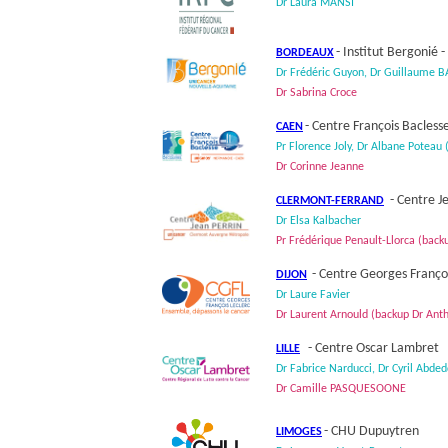
Dr Laura MANSI
- Institut Bergonié 
BORDEAUX
Dr Frédéric Guyon, Dr Guillaume 
Dr Sabrina Croce
- Centre François Bacless
CAEN
Pr Florence Joly, Dr Albane Poteau
Dr Corinne Jeanne
- Centre J
CLERMONT-FERRAND
Dr Elsa Kalbacher
Pr Frédérique Penault-Llorca (back
- Centre Georges Françoi
DIJON
Dr Laure Favier
Dr Laurent Arnould (backup Dr Ant
- Centre Oscar Lambret
LILLE
Dr Fabrice Narducci, Dr Cyril Abde
Dr Camille PASQUESOONE
- CHU Dupuytren
LIMOGES