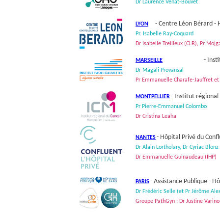
Dr Laurence Venat-Bouvet
- Centre Léon Bérard - H
LYON
Pr. Isabelle Ray-Coquard
Dr Isabelle Treilleux (CLB), Pr Moj
- Inst
MARSEILLE
Dr Magali Provansal
Pr Emmanuelle Charafe-Jauffret et 
- Institut régiona
MONTPELLIER
Pr Pierre-Emmanuel Colombo
Dr Cristina Leaha
- Hôpital Privé du Confl
NANTES
Dr Alain Lortholary, Dr Cyriac Blonz
Dr Emmanuelle Guinaudeau (IHP)
- Assistance Publique - Hô
PARIS
Dr Frédéric Selle (et Pr Jérôme Ale
Groupe PathGyn : Dr Justine Varinot