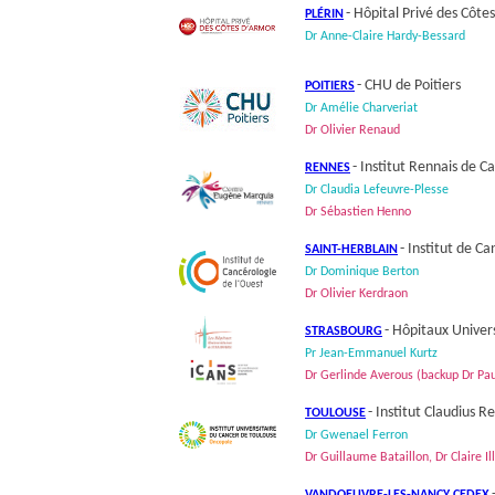
- Hôpital Privé des Côt
PLÉRIN
Dr Anne-Claire Hardy-Bessard
- CHU de Poitiers
POITIERS
Dr Amélie Charveriat
Dr Olivier Renaud
- Institut Rennais de C
RENNES
Dr Claudia Lefeuvre-Plesse
Dr Sébastien Henno
- Institut de C
SAINT-HERBLAIN
Dr Dominique Berton
Dr Olivier Kerdraon
- Hôpitaux Univer
STRASBOURG
Pr Jean-Emmanuel Kurtz
Dr Gerlinde Averous (backup Dr P
- Institut Claudius R
TOULOUSE
Dr Gwenael Ferron
Dr Guillaume Bataillon, Dr Claire I