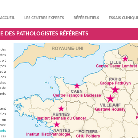
ACCUEIL
LES CENTRES EXPERTS
RÉFÉRENTIELS
ESSAIS CLINIQU
PE DES PATHOLOGISTES RÉFÉRENTS
des
stes
roit
gnes
et à
ions
stes
as de
erts
sent
iles
, en
ture
ents
 cas