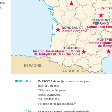
ion
t.
BORDEAUX
Dr CROCE Sabrina
(Anatomie pathologie)
Institut Bergonié
229 cours de l'Argonne
33076 BORDEAUX
Tel : 0524071898
s.croce@bordeaux.unicancer.fr
CAEN