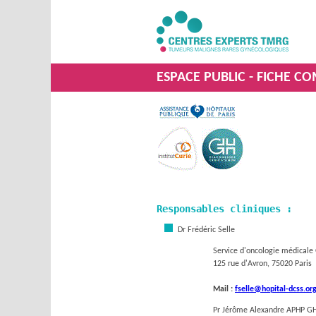
ESPACE PUBLIC - FICHE C
Responsables cliniques :
Dr Frédéric Selle
Service d'oncologie médicale
125 rue d'Avron, 75020 Paris
Mail :
fselle@hopital-dcss.or
Pr Jérôme Alexandre APHP GH 