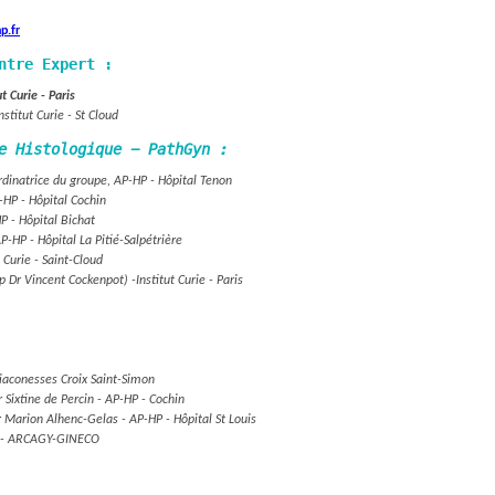
p.fr
ntre Expert :
ut Curie - Paris
nstitut Curie - St Cloud
e Histologique - PathGyn :
dinatrice du groupe, AP-HP - Hôpital Tenon
-HP - Hôpital Cochin
P - Hôpital Bichat
P-HP - Hôpital La Pitié-Salpétrière
t Curie - Saint-Cloud
p Dr Vincent Cockenpot) -
Institut Curie - Paris
aconesses Croix Saint-Simon
 Sixtine de Percin -
AP-HP - Cochin
r Marion Alhenc-Gelas -
AP-HP - Hôpital St Louis
 -
ARCAGY-GINECO