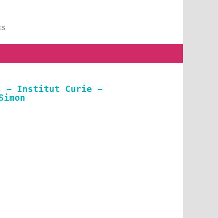
ES
s - Institut Curie -
Simon