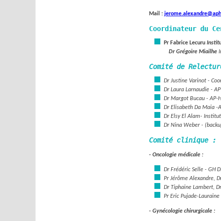
Mail :
jerome.alexandre@aph
Coordinateur du Ce
Pr Fabrice Lecuru
Instit
Dr Grégoire Miailhe
I
Comité de Relectur
Dr Justine Varinot -
Coor
Dr Laura Larnaudie -
AP
Dr Margot Bucau -
AP-H
Dr Elisabeth Da Maia -
A
Dr Elsy El Alam-
Institu
Dr Nina Weber - (backu
Comité clinique :
- Oncologie médicale :
Dr Frédéric Selle -
GH Di
Pr Jérôme Alexandre, Dr
Dr Tiphaine Lambert, D
Pr Eric Pujade-Lauraine
- Gynécologie chirurgicale :