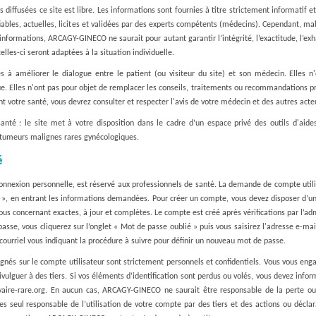
 diffusées ce site est libre. Les informations sont fournies à titre strictement informatif e
iables, actuelles, licites et validées par des experts compétents (médecins). Cependant, malg
informations, ARCAGY-GINECO ne saurait pour autant garantir l’intégrité, l’exactitude, l’exha
celles-ci seront adaptées à la situation individuelle.
s à améliorer le dialogue entre le patient (ou visiteur du site) et son médecin. Elles 
que. Elles n'ont pas pour objet de remplacer les conseils, traitements ou recommandations p
 votre santé, vous devrez consulter et respecter l'avis de votre médecin et des autres acteu
anté : le site met à votre disposition dans le cadre d’un espace privé des outils d'aides
s tumeurs malignes rares gynécologiques.
é
nnexion personnelle, est réservé aux professionnels de santé. La demande de compte utilisat
 », en entrant les informations demandées. Pour créer un compte, vous devez disposer d’un
us concernant exactes, à jour et complètes. Le compte est créé après vérifications par l’adm
asse, vous cliquerez sur l’onglet « Mot de passe oublié » puis vous saisirez l'adresse e-mai
courriel vous indiquant la procédure à suivre pour définir un nouveau mot de passe.
nés sur le compte utilisateur sont strictement personnels et confidentiels. Vous vous eng
ivulguer à des tiers. Si vos éléments d’identification sont perdus ou volés, vous devez inform
vaire-rare.org. En aucun cas, ARCAGY-GINECO ne saurait être responsable de la perte ou 
es seul responsable de l’utilisation de votre compte par des tiers et des actions ou déclarat