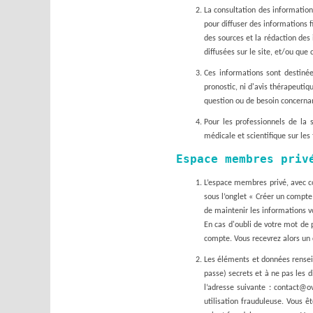
La consultation des informations
pour diffuser des informations f
des sources et la rédaction des 
diffusées sur le site, et/ou que 
Ces informations sont destinée
pronostic, ni d'avis thérapeuti
question ou de besoin concernant
Pour les professionnels de la s
médicale et scientifique sur le
Espace membres priv
L’espace membres privé, avec co
sous l’onglet « Créer un compte
de maintenir les informations vo
En cas d'oubli de votre mot de p
compte. Vous recevrez alors un 
Les éléments et données renseig
passe) secrets et à ne pas les d
l’adresse suivante : contact@o
utilisation frauduleuse. Vous êt